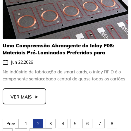
Uma Compreensão Abrangente do Inlay F08:
Materiais Pré-Laminados Preferidos para
Fabricação de Cartões Inteligentes
Jun 22,2026
Na indústria de fabricação de smart cards, o inlay RFID é o
componente semiacabado central de quase todos os cartões
RFI...
VER MAIS
Prev
1
2
3
4
5
6
7
8